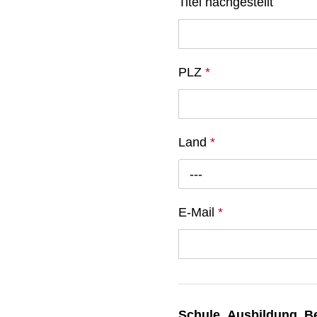
Titel nachgestellt
PLZ
*
Land
*
---
E-Mail
*
Schule, Ausbildung, B