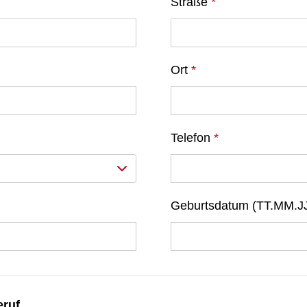
Straße
*
Ort
*
Telefon
*
Geburtsdatum (TT.MM.J
eruf