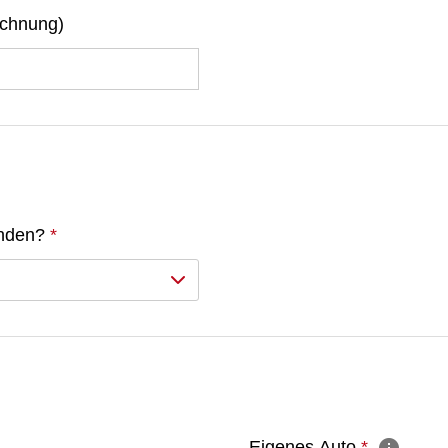
ichnung)
unden?
*
Eigenes Auto
*