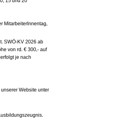
10, 15 und 20
er MitarbeiterInnentag,
t lt. SWÖ-KV 2026 ab
e von rd. € 300,- auf
erfolgt je nach
f unserer Website unter
Ausbildungszeugnis.