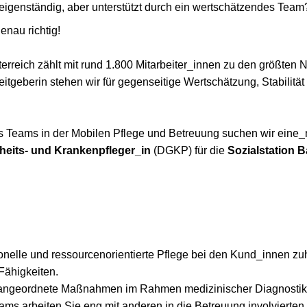
 eigenständig, aber unterstützt durch ein wertschätzendes Team
enau richtig!
terreich zählt mit rund 1.800 Mitarbeiter_innen zu den größten N
eitgeberin stehen wir für gegenseitige Wertschätzung, Stabilitä
s Teams in der Mobilen Pflege und Betreuung suchen wir eine_
heits- und Krankenpfleger_in
(DGKP) für die
Sozialstation 
ionelle und ressourcenorientierte Pflege bei den Kund_innen z
Fähigkeiten.
ch angeordnete Maßnahmen im Rahmen medizinischer Diagnostik
eams arbeiten Sie eng mit anderen in die Betreuung involvierte