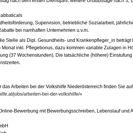
bstag nach dem ersten Dienstjahr, weitere Urlaubstage nach 5, 
Sabbaticals
heitsförderung, Supervision, betriebliche Sozialarbeit, jährlich
Rabatte bei namhaften Unternehmen u.v.m.
die Stelle als Dipl. Gesundheits- und Krankenpfleger_in beträg
o Monat inkl. Pflegebonus, dazu kommen variable Zulagen in Höh
gung (37 Wochenstunden). Die tatsächliche (höhere) Einstufung 
nstzeiten.
 das Arbeiten bei der Volkshilfe Niederösterreich finden Sie au
lfe.at/jobs/arbeiten-bei-der-volkshilfe/
e Online-Bewerbung mit Bewerbungsschreiben, Lebenslauf und 
mbH