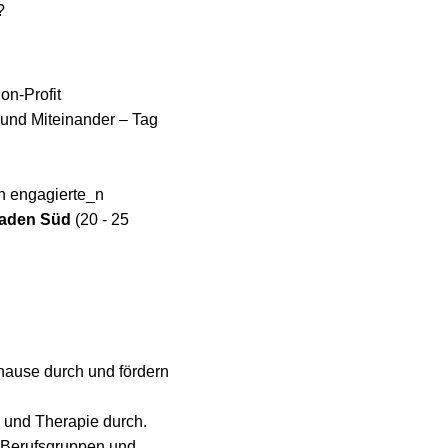
?
on-Profit
t und Miteinander – Tag
n engagierte_n
Baden Süd
(20 - 25
uhause durch und fördern
 und Therapie durch.
n Berufsgruppen und